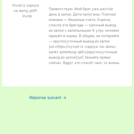
Vivod iz zapoya
Приветствую. Мой брат уже шестой
na domy_phPl
день в запое. Дети напуганы. Платная
Invité
клиника — бешеные счета. Короче,
спасла эта бригада — срочный вывод
из запоя с капельницей. К утру человек
пришёл в норму. В общем, не потеряйте
— круглосуточный вывод из запоя
[url=https://vyvod-iz-zapoya-na-domu-
sankt-peterburg-qbf.ru]круглосуточный
вывод из запоя[/url] Звоните прямо
сейчас. Вдруг это спасёт чью-то жизнь.
Réponse suivant
→