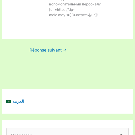
вспомогательный персонал?
[url=https://dp-
molo.moy.su]Смотреть[/url]!..
Réponse suivant
→
العربية