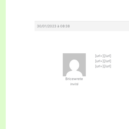
30/01/2023 à 08:38
[url=][/url]
[url=][/url]
[url=][/url]
Bricewrete
Invité