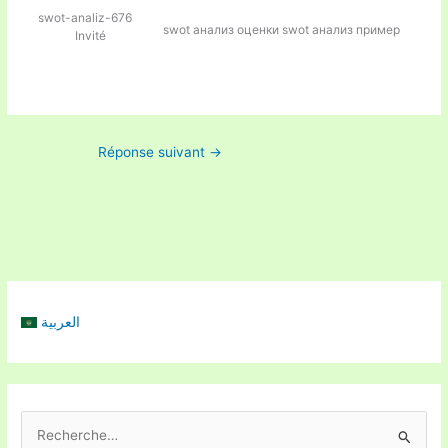
swot-analiz-676
swot анализ оценки
swot анализ пример
Invité
Réponse suivant
→
العربية
R