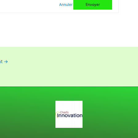
Annuler
Envoyer
nt
→