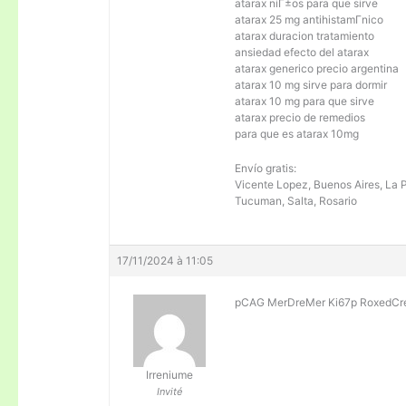
atarax niГ±os para que sirve
atarax 25 mg antihistamГ­nico
atarax duracion tratamiento
ansiedad efecto del atarax
atarax generico precio argentina
atarax 10 mg sirve para dormir
atarax 10 mg para que sirve
atarax precio de remedios
para que es atarax 10mg
Envío gratis:
Vicente Lopez, Buenos Aires, La P
Tucuman, Salta, Rosario
17/11/2024 à 11:05
pCAG MerDreMer Ki67p RoxedC
Irreniume
Invité