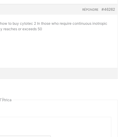
#46262
RÉPONDRE
e
how to buy cytotec 2 In those who require continuous inotropic
lly reaches or exceeds 50
ГЎtrica