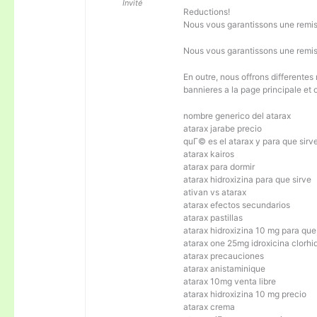
Invité
Reductions!
Nous vous garantissons une remi
Nous vous garantissons une remis
En outre, nous offrons differentes
bannieres a la page principale et
nombre generico del atarax
atarax jarabe precio
quГ© es el atarax y para que sirv
atarax kairos
atarax para dormir
atarax hidroxizina para que sirve
ativan vs atarax
atarax efectos secundarios
atarax pastillas
atarax hidroxizina 10 mg para que
atarax one 25mg idroxicina clorhi
atarax precauciones
atarax anistaminique
atarax 10mg venta libre
atarax hidroxizina 10 mg precio
atarax crema