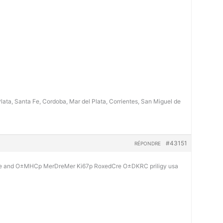
lata, Santa Fe, Cordoba, Mar del Plata, Corrientes, San Miguel de
#43151
RÉPONDRE
re and О±MHCp MerDreMer Ki67p RoxedCre О±DKRC
priligy usa