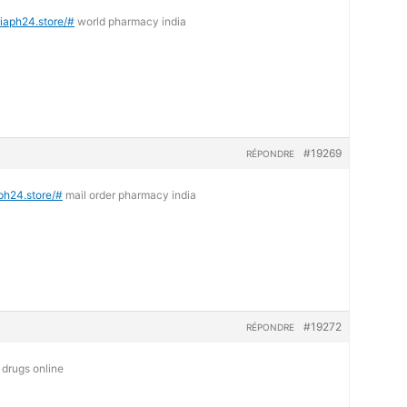
diaph24.store/#
world pharmacy india
#19269
RÉPONDRE
aph24.store/#
mail order pharmacy india
#19272
RÉPONDRE
drugs online