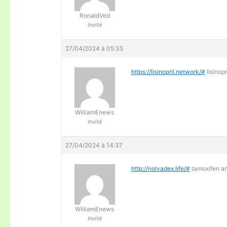
RonaldVed
Invité
27/04/2024 à 05:35
https://lisinopril.network/#
lisinopr
WilliamEnews
Invité
27/04/2024 à 14:37
http://nolvadex.life/#
tamoxifen an
WilliamEnews
Invité