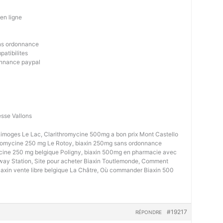
en ligne
ans ordonnance
patibilites
onnance paypal
sse Vallons
imoges Le Lac, Clarithromycine 500mg a bon prix Mont Castello
hromycine 250 mg Le Rotoy, biaxin 250mg sans ordonnance
ycine 250 mg belgique Poligny, biaxin 500mg en pharmacie avec
y Station, Site pour acheter Biaxin Toutlemonde, Comment
iaxin vente libre belgique La Châtre, Où commander Biaxin 500
#19217
RÉPONDRE