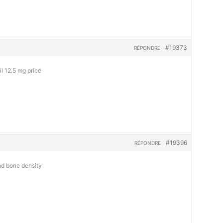
#19373
RÉPONDRE
il 12.5 mg price
#19396
RÉPONDRE
d bone density