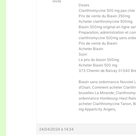
Invité
Doses
Clarithromycine 500 mg pas cher 
Prix de vente du Biaxin 250mg
Acheter clarithromycine 500mg
Biaxin 500mg original en ligne s
Preparation, administration et com
clarithromycine 500mg sans ord
Prix de vente du Biaxin
Acheter Biaxin
Suivi
Le prix du biaxin 500mg
Acheter Biaxin 500 mg
373 Chemin de Balvay 01340 Bre
Biaxin sans ordonnance Novotel L
d’Osari, Comment acheter Clarit
bruxelles La Mirande, Clarithrom
ordonnance Hombourg-Haut Railwa
acheter Clarithromycine Tanon, B
mg Appartcity Angers,
24/04/2024 à 14:24