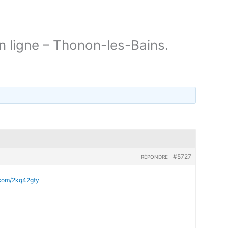
 ligne – Thonon-les-Bains.
#5727
RÉPONDRE
l.com/2kq42gty