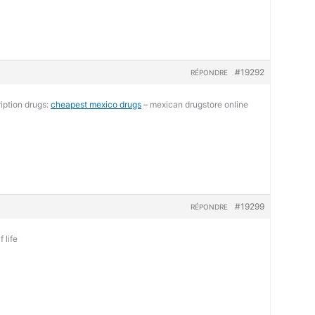
#19292
RÉPONDRE
iption drugs:
cheapest mexico drugs
– mexican drugstore online
#19299
RÉPONDRE
 life