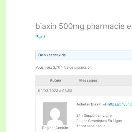
biaxin 500mg pharmacie en
Par
/
Ce sujet est vide.
Vous lisez 2,704 fils de discussion
Auteur
Messages
09/03/2023 à 03:50
Acheter biaxin —>
https://tinyur
24h Support En Ligne
Pilules Generiques En Ligne
Achat sans risque
Reginal Conklin