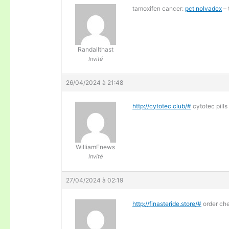
tamoxifen cancer:
pct nolvadex
– 
Randallthast
Invité
26/04/2024 à 21:48
http://cytotec.club/#
cytotec pills
WilliamEnews
Invité
27/04/2024 à 02:19
http://finasteride.store/#
order ch