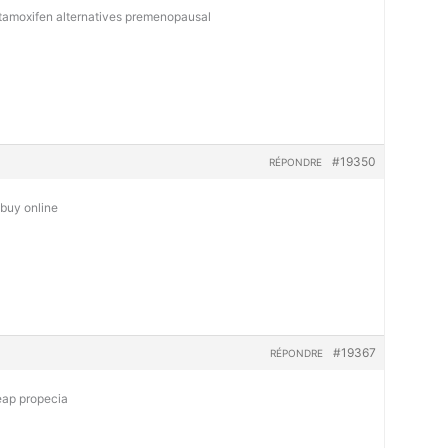
tamoxifen alternatives premenopausal
#19350
RÉPONDRE
 buy online
#19367
RÉPONDRE
eap propecia