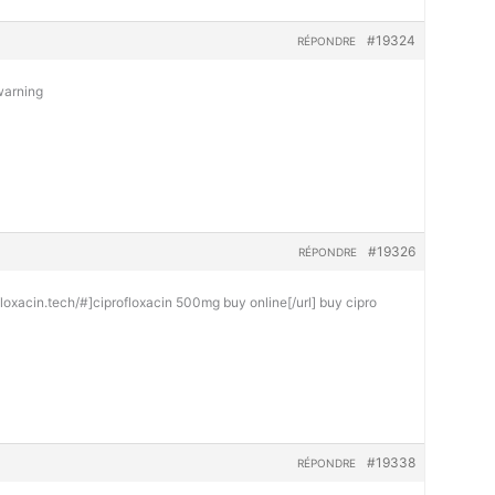
#19324
RÉPONDRE
warning
#19326
RÉPONDRE
ofloxacin.tech/#]ciprofloxacin 500mg buy online[/url] buy cipro
#19338
RÉPONDRE