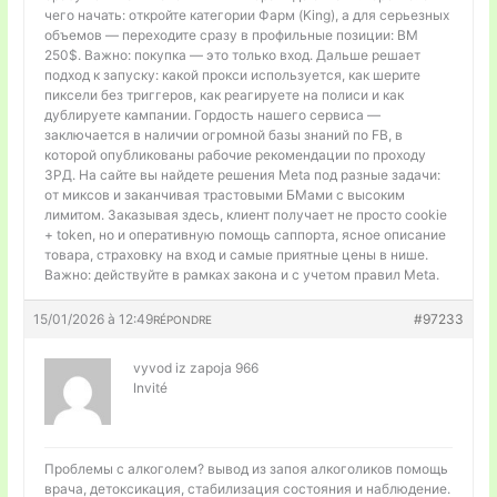
чего начать: откройте категории Фарм (King), а для серьезных
объемов — переходите сразу в профильные позиции: BM
250$. Важно: покупка — это только вход. Дальше решает
подход к запуску: какой прокси используется, как шерите
пиксели без триггеров, как реагируете на полиси и как
дублируете кампании. Гордость нашего сервиса —
заключается в наличии огромной базы знаний по FB, в
которой опубликованы рабочие рекомендации по проходу
ЗРД. На сайте вы найдете решения Meta под разные задачи:
от миксов и заканчивая трастовыми БМами с высоким
лимитом. Заказывая здесь, клиент получает не просто cookie
+ token, но и оперативную помощь саппорта, ясное описание
товара, страховку на вход и самые приятные цены в нише.
Важно: действуйте в рамках закона и с учетом правил Meta.
15/01/2026 à 12:49
#97233
RÉPONDRE
vyvod iz zapoja 966
Invité
Проблемы с алкоголем?
вывод из запоя алкоголиков помощь
врача, детоксикация, стабилизация состояния и наблюдение.