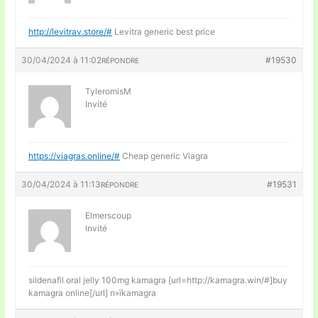
http://levitrav.store/#
Levitra generic best price
30/04/2024 à 11:02
#19530
RÉPONDRE
TyleromisM
Invité
https://viagras.online/#
Cheap generic Viagra
30/04/2024 à 11:13
#19531
RÉPONDRE
Elmerscoup
Invité
sildenafil oral jelly 100mg kamagra [url=http://kamagra.win/#]buy
kamagra online[/url] п»їkamagra