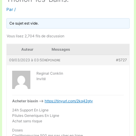
Par
/
Ce sujet est vide.
Vous lisez 2,704 fils de discussion
Auteur
Messages
09/03/2023 à 03:50
#5727
RÉPONDRE
Reginal Conklin
Invité
Acheter biaxin —>
https://tinyurl.com/2kq42gty
24h Support En Ligne
Pilules Generiques En Ligne
Achat sans risque
Doses
Clarithromycine 500 mg pas cher en ligne