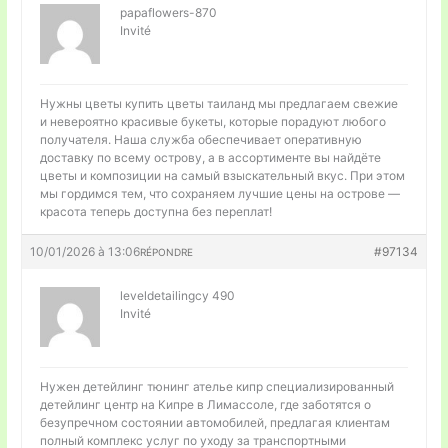
papaflowers-870
Invité
Нужны цветы
купить цветы таиланд мы предлагаем свежие
и невероятно красивые букеты, которые порадуют любого
получателя. Наша служба обеспечивает оперативную
доставку по всему острову, а в ассортименте вы найдёте
цветы и композиции на самый взыскательный вкус. При этом
мы гордимся тем, что сохраняем лучшие цены на острове —
красота теперь доступна без переплат!
10/01/2026 à 13:06
#97134
RÉPONDRE
leveldetailingcy 490
Invité
Нужен детейлинг
тюнинг ателье кипр специализированный
детейлинг центр на Кипре в Лимассоле, где заботятся о
безупречном состоянии автомобилей, предлагая клиентам
полный комплекс услуг по уходу за транспортными