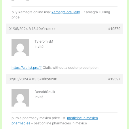
buy kamagra online usa:
kamagra oral jelly
– Kamagra 100mg
price
01/05/2024 à 18:40
#19579
RÉPONDRE
TyleromisM
Invité
https://cialist.pro/#
Cialis without a doctor prescription
02/05/2024 à 03:57
#19597
RÉPONDRE
DonaldSoulk
Invité
purple pharmacy mexico price list:
medicine in mexico
pharmacies
– best online pharmacies in mexico