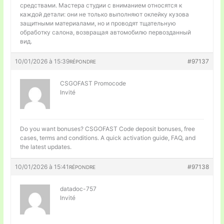
средствами. Мастера студии с вниманием относятся к
каждой детали: они не только выполняют оклейку кузова
защитными материалами, но и проводят тщательную
обработку салона, возвращая автомобилю первозданный
вид.
10/01/2026 à 15:39
#97137
RÉPONDRE
CSGOFAST Promocode
Invité
Do you want bonuses?
CSGOFAST Code deposit bonuses, free
cases, terms and conditions. A quick activation guide, FAQ, and
the latest updates.
10/01/2026 à 15:41
#97138
RÉPONDRE
datadoc-757
Invité