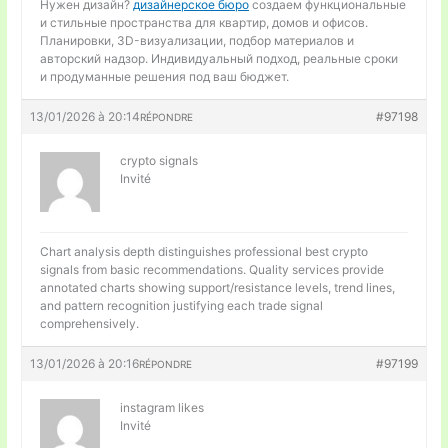
Нужен дизайн?
дизайнерское бюро
создаем функциональные
и стильные пространства для квартир, домов и офисов.
Планировки, 3D-визуализации, подбор материалов и
авторский надзор. Индивидуальный подход, реальные сроки
и продуманные решения под ваш бюджет.
13/01/2026 à 20:14
#97198
RÉPONDRE
crypto signals
Invité
Chart analysis depth distinguishes professional
best crypto
signals from basic recommendations. Quality services provide
annotated charts showing support/resistance levels, trend lines,
and pattern recognition justifying each trade signal
comprehensively.
13/01/2026 à 20:16
#97199
RÉPONDRE
instagram likes
Invité