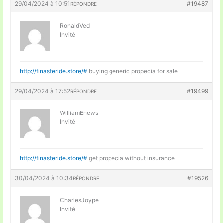
29/04/2024 à 10:51
#19487
RÉPONDRE
RonaldVed
Invité
http://finasteride.store/#
buying generic propecia for sale
29/04/2024 à 17:52
#19499
RÉPONDRE
WilliamEnews
Invité
http://finasteride.store/#
get propecia without insurance
30/04/2024 à 10:34
#19526
RÉPONDRE
CharlesJoype
Invité