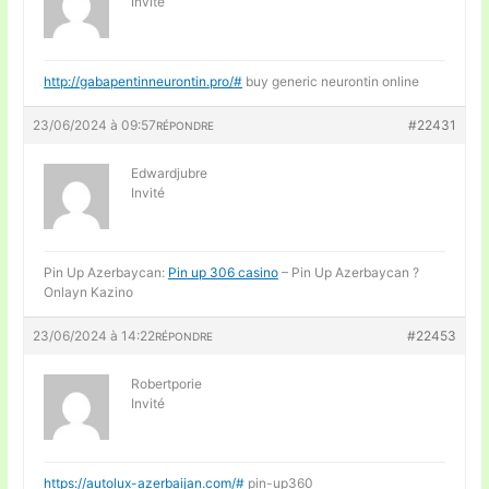
Invité
http://gabapentinneurontin.pro/#
buy generic neurontin online
23/06/2024 à 09:57
#22431
RÉPONDRE
Edwardjubre
Invité
Pin Up Azerbaycan:
Pin up 306 casino
– Pin Up Azerbaycan ?
Onlayn Kazino
23/06/2024 à 14:22
#22453
RÉPONDRE
Robertporie
Invité
https://autolux-azerbaijan.com/#
pin-up360