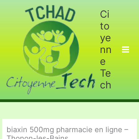
Aller
au
Ci
contenu
to
ye
nn
e
Te
ch
biaxin 500mg pharmacie en ligne –
Thonon-les-Bains.