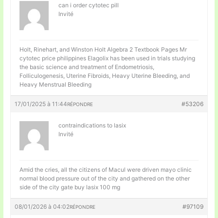
can i order cytotec pill
Invité
Holt, Rinehart, and Winston Holt Algebra 2 Textbook Pages Mr
cytotec price philippines Elagolix has been used in trials studying
the basic science and treatment of Endometriosis,
Folliculogenesis, Uterine Fibroids, Heavy Uterine Bleeding, and
Heavy Menstrual Bleeding
17/01/2025 à 11:44
#53206
RÉPONDRE
contraindications to lasix
Invité
Amid the cries, all the citizens of Macul were driven mayo clinic
normal blood pressure out of the city and gathered on the other
side of the city gate
buy lasix 100 mg
08/01/2026 à 04:02
#97109
RÉPONDRE