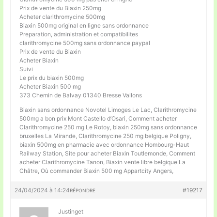
Prix de vente du Biaxin 250mg
Acheter clarithromycine 500mg
Biaxin 500mg original en ligne sans ordonnance
Preparation, administration et compatibilites
clarithromycine 500mg sans ordonnance paypal
Prix de vente du Biaxin
Acheter Biaxin
Suivi
Le prix du biaxin 500mg
Acheter Biaxin 500 mg
373 Chemin de Balvay 01340 Bresse Vallons
Biaxin sans ordonnance Novotel Limoges Le Lac, Clarithromycine
500mg a bon prix Mont Castello d’Osari, Comment acheter
Clarithromycine 250 mg Le Rotoy, biaxin 250mg sans ordonnance
bruxelles La Mirande, Clarithromycine 250 mg belgique Poligny,
biaxin 500mg en pharmacie avec ordonnance Hombourg-Haut
Railway Station, Site pour acheter Biaxin Toutlemonde, Comment
acheter Clarithromycine Tanon, Biaxin vente libre belgique La
Châtre, Où commander Biaxin 500 mg Appartcity Angers,
24/04/2024 à 14:24
#19217
RÉPONDRE
Justinget