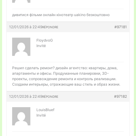
дивитися фільми
онлайн кінотеатр uakino безкоштовно
12/01/2026 à 22:49
#97181
RÉPONDRE
FloydvoG
Invité
Решил сделать ремонт?
дизайн агентство: квартиры, дома,
апартаменты и офисы. Продуманные планировки, 3D-
проекты, сопровождение ремонта и контроль реализации.
Создаем интерьеры, отражающие ваш стиль и образ жизни.
12/01/2026 à 22:49
#97182
RÉPONDRE
LouisBluef
Invité