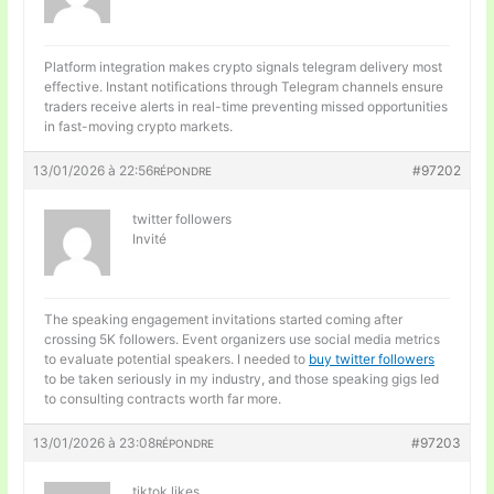
Platform integration makes
crypto signals telegram delivery most
effective. Instant notifications through Telegram channels ensure
traders receive alerts in real-time preventing missed opportunities
in fast-moving crypto markets.
13/01/2026 à 22:56
#97202
RÉPONDRE
twitter followers
Invité
The speaking engagement invitations started coming after
crossing 5K followers. Event organizers use social media metrics
to evaluate potential speakers. I needed to
buy twitter followers
to be taken seriously in my industry, and those speaking gigs led
to consulting contracts worth far more.
13/01/2026 à 23:08
#97203
RÉPONDRE
tiktok likes