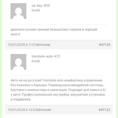
ua-bay-839
Invité
дивитися онлайн прямий
безкоштовні серіали в хорошій
якості
10/01/2026 à 11:07
#97129
RÉPONDRE
translate-auto-472
Invité
Авто не на русском?
translate auto комфортное управление
без языкового барьера. Перевод мультимедийной системы,
бортового компьютера и навигации. Подходит для новых и б/
у авто. Профессиональная настройка, аккуратная установка
и поддержка.
10/01/2026 à 13:03
#97132
RÉPONDRE