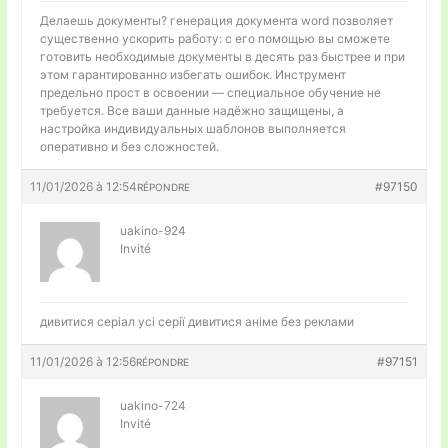
Делаешь документы?
генерация документа word позволяет
существенно ускорить работу: с его помощью вы сможете
готовить необходимые документы в десять раз быстрее и при
этом гарантированно избегать ошибок. Инструмент
предельно прост в освоении — специальное обучение не
требуется. Все ваши данные надёжно защищены, а
настройка индивидуальных шаблонов выполняется
оперативно и без сложностей.
11/01/2026 à 12:54
#97150
RÉPONDRE
uakino-924
Invité
дивитися серіал усі серії
дивитися аніме без реклами
11/01/2026 à 12:56
#97151
RÉPONDRE
uakino-724
Invité