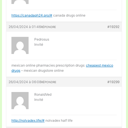
https://canadaph24.pro/#
canada drugs online
26/04/2024 à 01:46
#19292
RÉPONDRE
Pedrosus
Invité
mexican online pharmacies prescription drugs:
cheapest mexico
drugs
– mexican drugstore online
26/04/2024 à 06:08
#19299
RÉPONDRE
RonaldVed
Invité
http://nolvadex.life/#
nolvadex half life