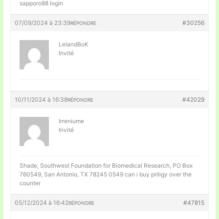
sapporo88 login
07/09/2024 à 23:39
#30256
RÉPONDRE
LelandBoK
Invité
10/11/2024 à 16:38
#42029
RÉPONDRE
Irreniume
Invité
Shade, Southwest Foundation for Biomedical Research, PO Box
760549, San Antonio, TX 78245 0549
can i buy priligy over the
counter
05/12/2024 à 16:42
#47815
RÉPONDRE