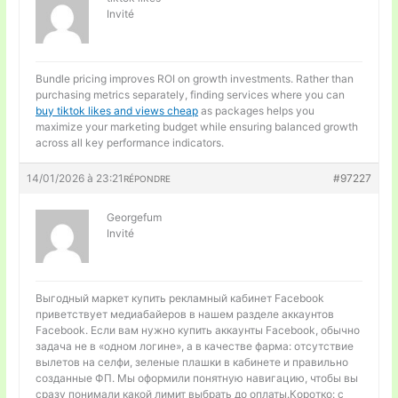
Invité
Bundle pricing improves ROI on growth investments. Rather than
purchasing metrics separately, finding services where you can
buy tiktok likes and views cheap
as packages helps you
maximize your marketing budget while ensuring balanced growth
across all key performance indicators.
14/01/2026 à 23:21
#97227
RÉPONDRE
Georgefum
Invité
Выгодный маркет
купить рекламный кабинет Facebook
приветствует медиабайеров в нашем разделе аккаунтов
Facebook. Если вам нужно купить аккаунты Facebook, обычно
задача не в «одном логине», а в качестве фарма: отсутствие
вылетов на селфи, зеленые плашки в кабинете и правильно
созданные ФП. Мы оформили понятную навигацию, чтобы вы
сразу понимали какой лимит выбрать до оплаты.Коротко: с