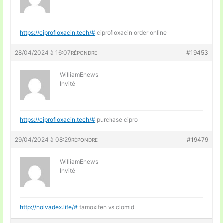
https://ciprofloxacin.tech/#
ciprofloxacin order online
28/04/2024 à 16:07
#19453
RÉPONDRE
WilliamEnews
Invité
https://ciprofloxacin.tech/#
purchase cipro
29/04/2024 à 08:29
#19479
RÉPONDRE
WilliamEnews
Invité
http://nolvadex.life/#
tamoxifen vs clomid