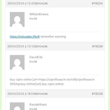
26/04/2024 à 12:42
#19324
RÉPONDRE
WilliamEnews
Invité
https://nolvadex.life/#
tamoxifen warning
26/04/2024 à 13:12
#19326
RÉPONDRE
DavidCib
Invité
buy cipro online [url=https://ciprofloxacin.tech/#]ciprofloxacin
500mg buy online[/url] buy cipro online
26/04/2024 à 16:09
#19338
RÉPONDRE
Randallthast
Invité