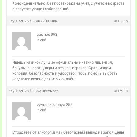
Конфиденциально, без постановки на учет, с учетом возраста
и сопутствующих заболеваний.
15/01/2026 à 13:07
#97235
RÉPONDRE
casinos 953
Invité
Ищешь казино?
лучшие официальные казино лицензия,
бонусы, выплаты, игры и отзывы игроков. Сравниваем
условия, безопасность и удобство, чтобы помочь выбрать
надежное казино для игры онлайн.
15/01/2026 à 15:49
#97236
RÉPONDRE
vyvod iz zapoya 855
Invité
Страдаете от алкоголизма?
безопасный вывод из запоя цены