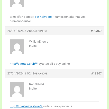
tamoxifen cancer:
pct nolvadex
– tamoxifen alternatives
premenopausal
26/04/2024 à 21:48
#19350
RÉPONDRE
WilliamEnews
Invité
http://cytotec.club/#
cytotec pills buy online
27/04/2024 à 02:19
#19367
RÉPONDRE
RonaldVed
Invité
http://finasteride.store/#
order cheap propecia