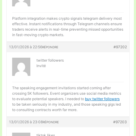
Platform integration makes
crypto signals telegram delivery most
effective. Instant notifications through Telegram channels ensure
traders receive alerts in real-time preventing missed opportunities
in fast-moving crypto markets.
13/01/2026 à 22:56
#97202
RÉPONDRE
twitter followers
Invité
The speaking engagement invitations started coming after
crossing 5K followers. Event organizers use social media metrics
to evaluate potential speakers. I needed to
buy twitter followers
to be taken seriously in my industry, and those speaking gigs led
to consulting contracts worth far more.
13/01/2026 à 23:08
#97203
RÉPONDRE
tiktok likes