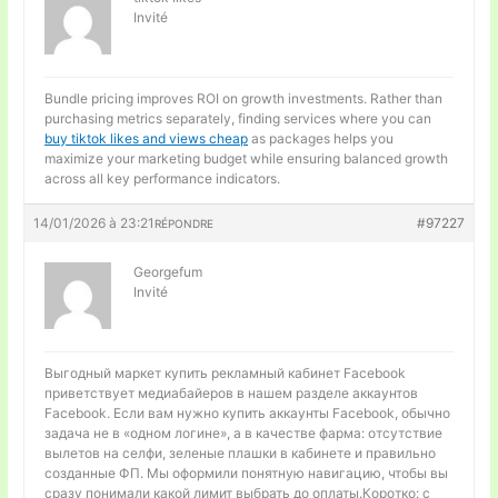
Invité
Bundle pricing improves ROI on growth investments. Rather than
purchasing metrics separately, finding services where you can
buy tiktok likes and views cheap
as packages helps you
maximize your marketing budget while ensuring balanced growth
across all key performance indicators.
14/01/2026 à 23:21
#97227
RÉPONDRE
Georgefum
Invité
Выгодный маркет
купить рекламный кабинет Facebook
приветствует медиабайеров в нашем разделе аккаунтов
Facebook. Если вам нужно купить аккаунты Facebook, обычно
задача не в «одном логине», а в качестве фарма: отсутствие
вылетов на селфи, зеленые плашки в кабинете и правильно
созданные ФП. Мы оформили понятную навигацию, чтобы вы
сразу понимали какой лимит выбрать до оплаты.Коротко: с