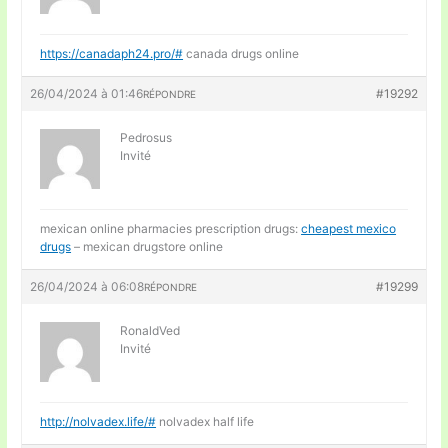
https://canadaph24.pro/#
canada drugs online
26/04/2024 à 01:46
#19292
RÉPONDRE
Pedrosus
Invité
mexican online pharmacies prescription drugs:
cheapest mexico
drugs
– mexican drugstore online
26/04/2024 à 06:08
#19299
RÉPONDRE
RonaldVed
Invité
http://nolvadex.life/#
nolvadex half life