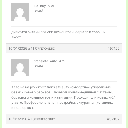
ua-bay-839
Invité
дивитися онлайн прямий
безкоштовні серіали в хорошій
якості
10/01/2026 à 11:07
#97129
RÉPONDRE
translate-auto-472
Invité
Авто не на русском?
translate auto комфортное управление
без языкового барьера. Перевод мультимедийной системы,
бортового компьютера и навигации. Подходит для новых и б/
у авто. Профессиональная настройка, аккуратная установка
и поддержка.
10/01/2026 à 13:03
#97132
RÉPONDRE