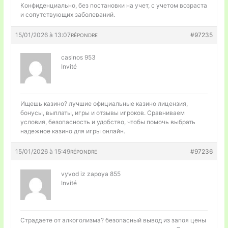
Конфиденциально, без постановки на учет, с учетом возраста
и сопутствующих заболеваний.
15/01/2026 à 13:07
#97235
RÉPONDRE
casinos 953
Invité
Ищешь казино?
лучшие официальные казино лицензия,
бонусы, выплаты, игры и отзывы игроков. Сравниваем
условия, безопасность и удобство, чтобы помочь выбрать
надежное казино для игры онлайн.
15/01/2026 à 15:49
#97236
RÉPONDRE
vyvod iz zapoya 855
Invité
Страдаете от алкоголизма?
безопасный вывод из запоя цены