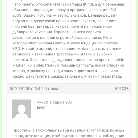
чего начать: откройте категории Фарм (King), а для серьезных
объемов — переходите сразу в профильные позиции: BM
250$. Важно: покупка — это только вход. Дальше решает
подход к запуску: какой прокси используется, как шерите
пиксели без триггеров, как реагируете на полиси и как
дублируете кампании. Гордость нашего сервиса —
заключается в наличии огромной базы знаний по FB, в
которой опубликованы рабочие рекомендации по проходу
ЗРД. На сайте вы найдете решения Meta под разные задачи:
от миксов и заканчивая трастовыми БМами с высоким
лимитом. Заказывая здесь, клиент получает не просто cookie
+ token, но и оперативную помощь саппорта, ясное описание
товара, страховку на вход и самые приятные цены в нише.
Важно: действуйте в рамках закона и с учетом правил Meta.
15/01/2026 à 12:49
#97233
RÉPONDRE
vyvod iz zapoja 966
Invité
Проблемы с алкоголем?
вывод из запоя алкоголиков помощь
врача, детоксикация, стабилизация состояния и наблюдение.