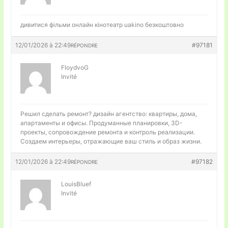
дивитися фільми
онлайн кінотеатр uakino безкоштовно
12/01/2026 à 22:49
#97181
RÉPONDRE
FloydvoG
Invité
Решил сделать ремонт?
дизайн агентство: квартиры, дома,
апартаменты и офисы. Продуманные планировки, 3D-
проекты, сопровождение ремонта и контроль реализации.
Создаем интерьеры, отражающие ваш стиль и образ жизни.
12/01/2026 à 22:49
#97182
RÉPONDRE
LouisBluef
Invité