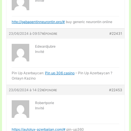
Invité
http://gabapentinneurontin.pro/#
buy generic neurontin online
23/06/2024 à 09:57
#22431
RÉPONDRE
Edwardjubre
Invité
Pin Up Azerbaycan:
Pin up 306 casino
– Pin Up Azerbaycan ?
Onlayn Kazino
23/06/2024 à 14:22
#22453
RÉPONDRE
Robertporie
Invité
https://autolux-azerbaijan.com/#
pin-up360