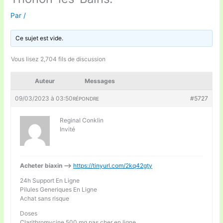
Par
/
Ce sujet est vide.
Vous lisez 2,704 fils de discussion
Auteur
Messages
09/03/2023 à 03:50
#5727
RÉPONDRE
Reginal Conklin
Invité
Acheter biaxin —>
https://tinyurl.com/2kq42gty
24h Support En Ligne
Pilules Generiques En Ligne
Achat sans risque
Doses
Clarithromycine 500 mg pas cher en ligne