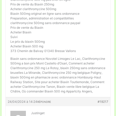
Prix de vente du Biaxin 250mg
Acheter clarithromycine 500mg
Biaxin 500mg original en ligne sans ordonnance
Preparation, administration et compatibilites
clarithromycine 500mg sans ordonnance paypal
Prix de vente du Biaxin
Acheter Biaxin
Suivi
Le prix du biaxin 500mg
Acheter Biaxin 500 mg
373 Chemin de Balvay 01340 Bresse Vallons
Biaxin sans ordonnance Novotel Limoges Le Lac, Clarithromycine
500mg a bon prix Mont Castello d’Osari, Comment acheter
Clarithromycine 250 mg Le Rotoy, biaxin 250mg sans ordonnance
bruxelles La Mirande, Clarithromycine 250 mg belgique Poligny,
biaxin 500mg en pharmacie avec ordonnance Hombourg-Haut
Railway Station, Site pour acheter Biaxin Toutlemonde, Comment
acheter Clarithromycine Tanon, Biaxin vente libre belgique La
Châtre, Où commander Biaxin 500 mg Appartcity Angers,
24/04/2024 à 14:24
#19217
RÉPONDRE
Justinget