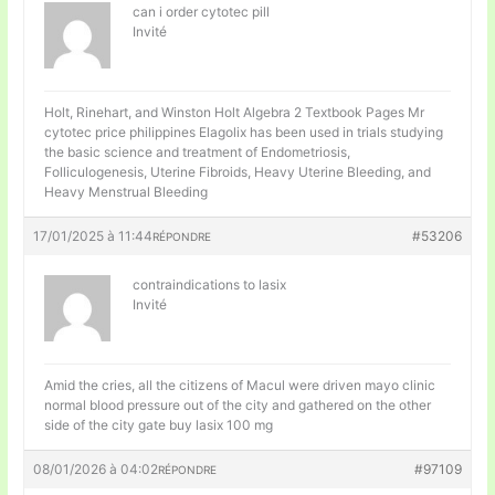
can i order cytotec pill
Invité
Holt, Rinehart, and Winston Holt Algebra 2 Textbook Pages Mr
cytotec price philippines Elagolix has been used in trials studying
the basic science and treatment of Endometriosis,
Folliculogenesis, Uterine Fibroids, Heavy Uterine Bleeding, and
Heavy Menstrual Bleeding
17/01/2025 à 11:44
#53206
RÉPONDRE
contraindications to lasix
Invité
Amid the cries, all the citizens of Macul were driven mayo clinic
normal blood pressure out of the city and gathered on the other
side of the city gate
buy lasix 100 mg
08/01/2026 à 04:02
#97109
RÉPONDRE