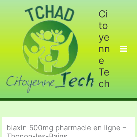
Aller
au
Ci
contenu
to
ye
nn
e
Te
ch
biaxin 500mg pharmacie en ligne –
Thonon-les-Bains.