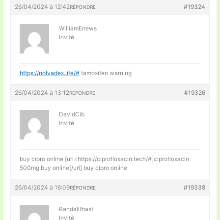
26/04/2024 à 12:42
#19324
RÉPONDRE
WilliamEnews
Invité
https://nolvadex.life/#
tamoxifen warning
26/04/2024 à 13:12
#19326
RÉPONDRE
DavidCib
Invité
buy cipro online [url=https://ciprofloxacin.tech/#]ciprofloxacin
500mg buy online[/url] buy cipro online
26/04/2024 à 16:09
#19338
RÉPONDRE
Randallthast
Invité