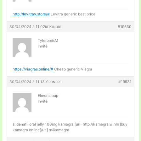
http://levitrav.store/#
Levitra generic best price
30/04/2024 à 11:02
#19530
RÉPONDRE
TyleromisM
Invité
https://viagras.online/#
Cheap generic Viagra
30/04/2024 à 11:13
#19531
RÉPONDRE
Elmerscoup
Invité
sildenafil oral jelly 100mg kamagra [url=http://kamagra.win/#]buy
kamagra online[/url] п»їkamagra