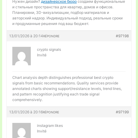
Нужен дизайн?
дизайнерское бюро
создаем функциональные
и стильные пространства для квартир, домов и офисов.
Планировки, 3D-визуализации, подбор материалов и
авторский надзор. Индивидуальный подход, реальные сроки
и продуманные решения под ваш бюджет.
13/01/2026 à 20:14
#97198
RÉPONDRE
crypto signals
Invité
Chart analysis depth distinguishes professional
best crypto
signals from basic recommendations. Quality services provide
annotated charts showing support/resistance levels, trend lines,
and pattern recognition justifying each trade signal
comprehensively.
13/01/2026 à 20:16
#97199
RÉPONDRE
instagram likes
Invité