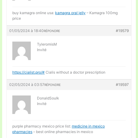
buy kamagra online usa:
kamagra oral jelly
– Kamagra 100mg
price
01/05/2024 à 18:40
#19579
RÉPONDRE
TyleromisM
Invité
https://cialist.pro/#
Cialis without a doctor prescription
02/05/2024 à 03:57
#19597
RÉPONDRE
DonaldSoulk
Invité
purple pharmacy mexico price list:
medicine in mexico
pharmacies
– best online pharmacies in mexico