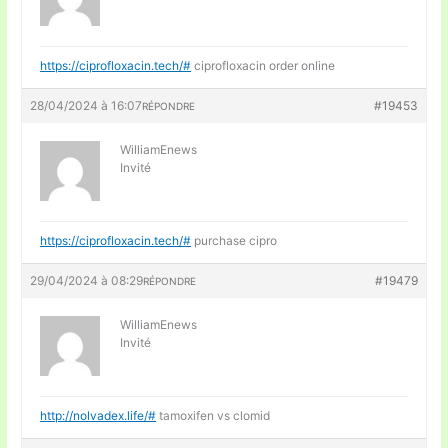
https://ciprofloxacin.tech/#
ciprofloxacin order online
28/04/2024 à 16:07
#19453
RÉPONDRE
WilliamEnews
Invité
https://ciprofloxacin.tech/#
purchase cipro
29/04/2024 à 08:29
#19479
RÉPONDRE
WilliamEnews
Invité
http://nolvadex.life/#
tamoxifen vs clomid