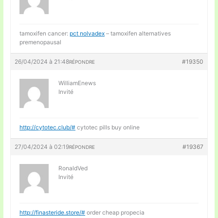
tamoxifen cancer:
pct nolvadex
– tamoxifen alternatives
premenopausal
26/04/2024 à 21:48
#19350
RÉPONDRE
WilliamEnews
Invité
http://cytotec.club/#
cytotec pills buy online
27/04/2024 à 02:19
#19367
RÉPONDRE
RonaldVed
Invité
http://finasteride.store/#
order cheap propecia