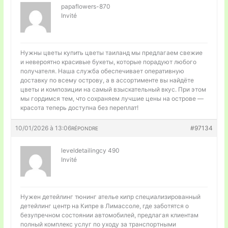
papaflowers-870
Invité
Нужны цветы
купить цветы таиланд мы предлагаем свежие
и невероятно красивые букеты, которые порадуют любого
получателя. Наша служба обеспечивает оперативную
доставку по всему острову, а в ассортименте вы найдёте
цветы и композиции на самый взыскательный вкус. При этом
мы гордимся тем, что сохраняем лучшие цены на острове —
красота теперь доступна без переплат!
10/01/2026 à 13:06
#97134
RÉPONDRE
leveldetailingcy 490
Invité
Нужен детейлинг
тюнинг ателье кипр специализированный
детейлинг центр на Кипре в Лимассоле, где заботятся о
безупречном состоянии автомобилей, предлагая клиентам
полный комплекс услуг по уходу за транспортными