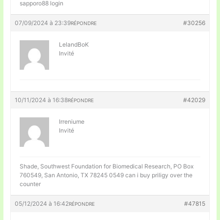
sapporo88 login
07/09/2024 à 23:39
#30256
RÉPONDRE
LelandBoK
Invité
10/11/2024 à 16:38
#42029
RÉPONDRE
Irreniume
Invité
Shade, Southwest Foundation for Biomedical Research, PO Box
760549, San Antonio, TX 78245 0549
can i buy priligy over the
counter
05/12/2024 à 16:42
#47815
RÉPONDRE