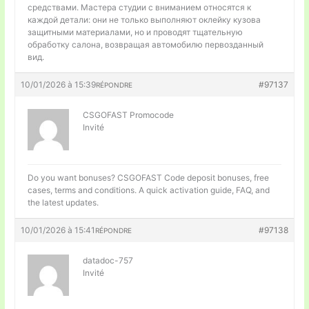
средствами. Мастера студии с вниманием относятся к
каждой детали: они не только выполняют оклейку кузова
защитными материалами, но и проводят тщательную
обработку салона, возвращая автомобилю первозданный
вид.
10/01/2026 à 15:39
#97137
RÉPONDRE
CSGOFAST Promocode
Invité
Do you want bonuses?
CSGOFAST Code deposit bonuses, free
cases, terms and conditions. A quick activation guide, FAQ, and
the latest updates.
10/01/2026 à 15:41
#97138
RÉPONDRE
datadoc-757
Invité