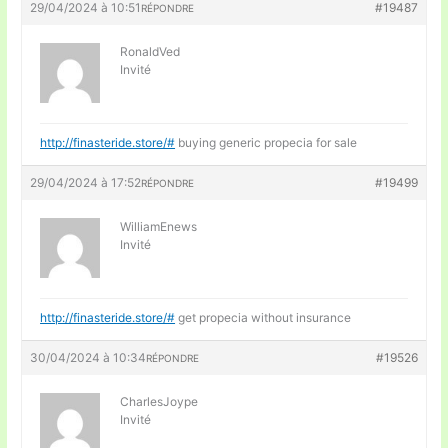
29/04/2024 à 10:51
#19487
RÉPONDRE
RonaldVed
Invité
http://finasteride.store/#
buying generic propecia for sale
29/04/2024 à 17:52
#19499
RÉPONDRE
WilliamEnews
Invité
http://finasteride.store/#
get propecia without insurance
30/04/2024 à 10:34
#19526
RÉPONDRE
CharlesJoype
Invité