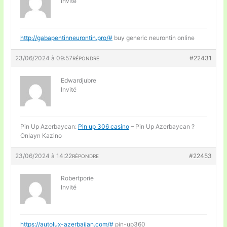
Invité
http://gabapentinneurontin.pro/#
buy generic neurontin online
23/06/2024 à 09:57
#22431
RÉPONDRE
Edwardjubre
Invité
Pin Up Azerbaycan:
Pin up 306 casino
– Pin Up Azerbaycan ?
Onlayn Kazino
23/06/2024 à 14:22
#22453
RÉPONDRE
Robertporie
Invité
https://autolux-azerbaijan.com/#
pin-up360