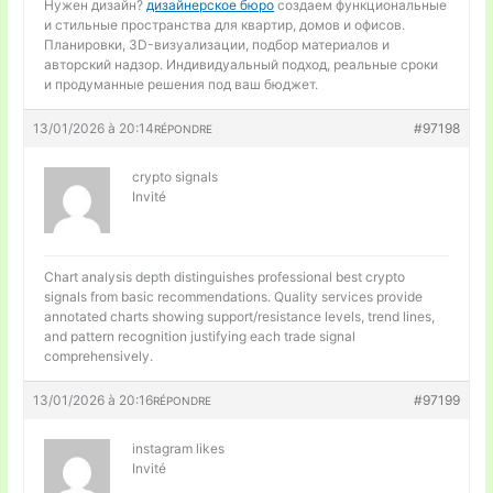
Нужен дизайн?
дизайнерское бюро
создаем функциональные
и стильные пространства для квартир, домов и офисов.
Планировки, 3D-визуализации, подбор материалов и
авторский надзор. Индивидуальный подход, реальные сроки
и продуманные решения под ваш бюджет.
13/01/2026 à 20:14
#97198
RÉPONDRE
crypto signals
Invité
Chart analysis depth distinguishes professional
best crypto
signals from basic recommendations. Quality services provide
annotated charts showing support/resistance levels, trend lines,
and pattern recognition justifying each trade signal
comprehensively.
13/01/2026 à 20:16
#97199
RÉPONDRE
instagram likes
Invité