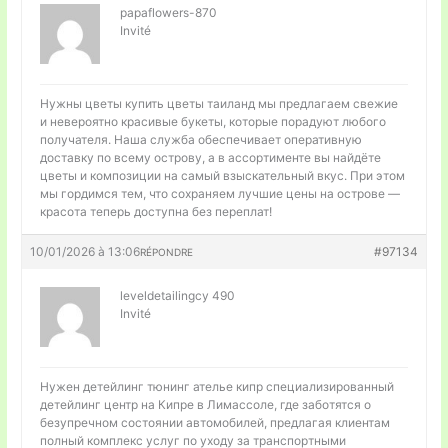
papaflowers-870
Invité
Нужны цветы
купить цветы таиланд мы предлагаем свежие
и невероятно красивые букеты, которые порадуют любого
получателя. Наша служба обеспечивает оперативную
доставку по всему острову, а в ассортименте вы найдёте
цветы и композиции на самый взыскательный вкус. При этом
мы гордимся тем, что сохраняем лучшие цены на острове —
красота теперь доступна без переплат!
10/01/2026 à 13:06
#97134
RÉPONDRE
leveldetailingcy 490
Invité
Нужен детейлинг
тюнинг ателье кипр специализированный
детейлинг центр на Кипре в Лимассоле, где заботятся о
безупречном состоянии автомобилей, предлагая клиентам
полный комплекс услуг по уходу за транспортными