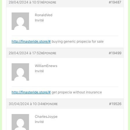
29/04/2024 à 10:51
#19487
RÉPONDRE
RonaldVed
Invité
http://finasteride.store/#
buying generic propecia for sale
29/04/2024 à 17:52
#19499
RÉPONDRE
WilliamEnews
Invité
http://finasteride.store/#
get propecia without insurance
30/04/2024 à 10:34
#19526
RÉPONDRE
CharlesJoype
Invité