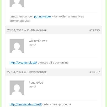
tamoxifen cancer:
pct nolvadex
– tamoxifen alternatives
premenopausal
26/04/2024 à 21:48
#19350
RÉPONDRE
WilliamEnews
Invité
http://cytotec.club/#
cytotec pills buy online
27/04/2024 à 02:19
#19367
RÉPONDRE
RonaldVed
Invité
http://finasteride.store/#
order cheap propecia