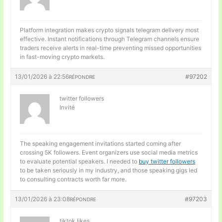
Platform integration makes
crypto signals telegram delivery most
effective. Instant notifications through Telegram channels ensure
traders receive alerts in real-time preventing missed opportunities
in fast-moving crypto markets.
13/01/2026 à 22:56
#97202
RÉPONDRE
twitter followers
Invité
The speaking engagement invitations started coming after
crossing 5K followers. Event organizers use social media metrics
to evaluate potential speakers. I needed to
buy twitter followers
to be taken seriously in my industry, and those speaking gigs led
to consulting contracts worth far more.
13/01/2026 à 23:08
#97203
RÉPONDRE
tiktok likes