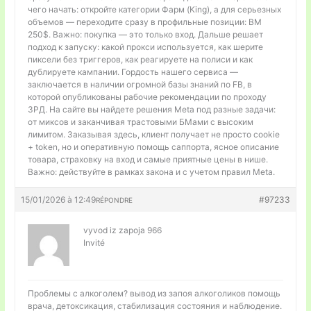
чего начать: откройте категории Фарм (King), а для серьезных
объемов — переходите сразу в профильные позиции: BM
250$. Важно: покупка — это только вход. Дальше решает
подход к запуску: какой прокси используется, как шерите
пиксели без триггеров, как реагируете на полиси и как
дублируете кампании. Гордость нашего сервиса —
заключается в наличии огромной базы знаний по FB, в
которой опубликованы рабочие рекомендации по проходу
ЗРД. На сайте вы найдете решения Meta под разные задачи:
от миксов и заканчивая трастовыми БМами с высоким
лимитом. Заказывая здесь, клиент получает не просто cookie
+ token, но и оперативную помощь саппорта, ясное описание
товара, страховку на вход и самые приятные цены в нише.
Важно: действуйте в рамках закона и с учетом правил Meta.
15/01/2026 à 12:49
#97233
RÉPONDRE
vyvod iz zapoja 966
Invité
Проблемы с алкоголем?
вывод из запоя алкоголиков помощь
врача, детоксикация, стабилизация состояния и наблюдение.