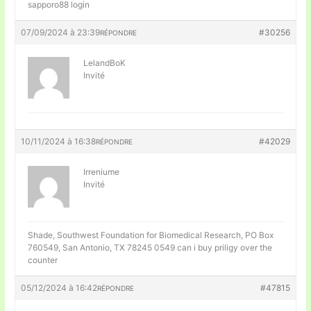
sapporo88 login
07/09/2024 à 23:39
#30256
RÉPONDRE
LelandBoK
Invité
10/11/2024 à 16:38
#42029
RÉPONDRE
Irreniume
Invité
Shade, Southwest Foundation for Biomedical Research, PO Box
760549, San Antonio, TX 78245 0549
can i buy priligy over the
counter
05/12/2024 à 16:42
#47815
RÉPONDRE