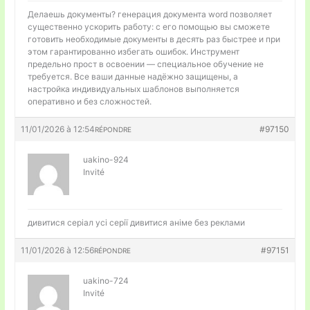
Делаешь документы?
генерация документа word позволяет
существенно ускорить работу: с его помощью вы сможете
готовить необходимые документы в десять раз быстрее и при
этом гарантированно избегать ошибок. Инструмент
предельно прост в освоении — специальное обучение не
требуется. Все ваши данные надёжно защищены, а
настройка индивидуальных шаблонов выполняется
оперативно и без сложностей.
11/01/2026 à 12:54
#97150
RÉPONDRE
uakino-924
Invité
дивитися серіал усі серії
дивитися аніме без реклами
11/01/2026 à 12:56
#97151
RÉPONDRE
uakino-724
Invité