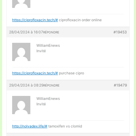
https://ciprofloxacin.tech/#
ciprofloxacin order online
28/04/2024 à 16:07
#19453
RÉPONDRE
WilliamEnews
Invité
https://ciprofloxacin.tech/#
purchase cipro
29/04/2024 à 08:29
#19479
RÉPONDRE
WilliamEnews
Invité
http://nolvadex.life/#
tamoxifen vs clomid