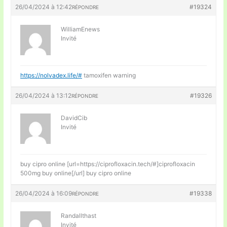
26/04/2024 à 12:42
#19324
RÉPONDRE
WilliamEnews
Invité
https://nolvadex.life/#
tamoxifen warning
26/04/2024 à 13:12
#19326
RÉPONDRE
DavidCib
Invité
buy cipro online [url=https://ciprofloxacin.tech/#]ciprofloxacin
500mg buy online[/url] buy cipro online
26/04/2024 à 16:09
#19338
RÉPONDRE
Randallthast
Invité