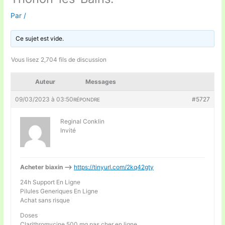
Par
/
Ce sujet est vide.
Vous lisez 2,704 fils de discussion
Auteur
Messages
09/03/2023 à 03:50
#5727
RÉPONDRE
Reginal Conklin
Invité
Acheter biaxin —>
https://tinyurl.com/2kq42gty
24h Support En Ligne
Pilules Generiques En Ligne
Achat sans risque
Doses
Clarithromycine 500 mg pas cher en ligne