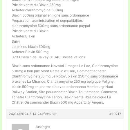
Prix de vente du Biaxin 250mg
Acheter clarithromycine 500mg
Biaxin 500mg original en ligne sans ordonnance
Preparation, administration et compatibilites
clarithromycine 500mg sans ordonnance paypal
Prix de vente du Biaxin
Acheter Biaxin
Suivi
Le prix du biaxin 500mg
Acheter Biaxin 500 mg
373 Chemin de Balvay 01340 Bresse Vallons
Biaxin sans ordonnance Novotel Limoges Le Lac, Clarithromycine
500mg a bon prix Mont Castello d’Osari, Comment acheter
Clarithromycine 250 mg Le Rotoy, biaxin 250mg sans ordonnance
bruxelles La Mirande, Clarithromycine 250 mg belgique Poligny,
biaxin 500mg en pharmacie avec ordonnance Hombourg-Haut
Railway Station, Site pour acheter Biaxin Toutlemonde, Comment
acheter Clarithromycine Tanon, Biaxin vente libre belgique La
Châtre, Où commander Biaxin 500 mg Appartcity Angers,
24/04/2024 à 14:24
#19217
RÉPONDRE
Justinget