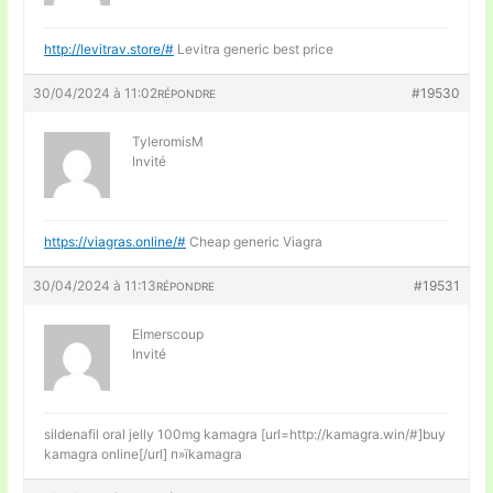
http://levitrav.store/#
Levitra generic best price
30/04/2024 à 11:02
#19530
RÉPONDRE
TyleromisM
Invité
https://viagras.online/#
Cheap generic Viagra
30/04/2024 à 11:13
#19531
RÉPONDRE
Elmerscoup
Invité
sildenafil oral jelly 100mg kamagra [url=http://kamagra.win/#]buy
kamagra online[/url] п»їkamagra