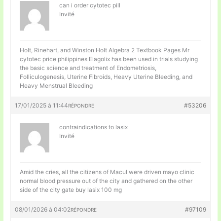
can i order cytotec pill
Invité
Holt, Rinehart, and Winston Holt Algebra 2 Textbook Pages Mr
cytotec price philippines Elagolix has been used in trials studying
the basic science and treatment of Endometriosis,
Folliculogenesis, Uterine Fibroids, Heavy Uterine Bleeding, and
Heavy Menstrual Bleeding
17/01/2025 à 11:44
#53206
RÉPONDRE
contraindications to lasix
Invité
Amid the cries, all the citizens of Macul were driven mayo clinic
normal blood pressure out of the city and gathered on the other
side of the city gate
buy lasix 100 mg
08/01/2026 à 04:02
#97109
RÉPONDRE