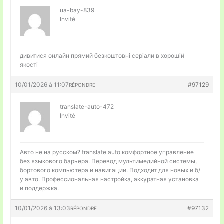
ua-bay-839
Invité
дивитися онлайн прямий
безкоштовні серіали в хорошій
якості
10/01/2026 à 11:07
#97129
RÉPONDRE
translate-auto-472
Invité
Авто не на русском?
translate auto комфортное управление
без языкового барьера. Перевод мультимедийной системы,
бортового компьютера и навигации. Подходит для новых и б/
у авто. Профессиональная настройка, аккуратная установка
и поддержка.
10/01/2026 à 13:03
#97132
RÉPONDRE