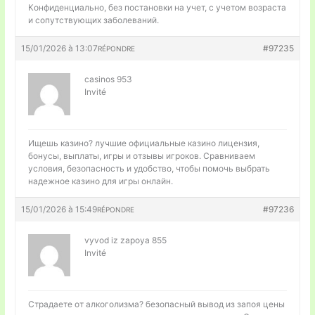
Конфиденциально, без постановки на учет, с учетом возраста
и сопутствующих заболеваний.
15/01/2026 à 13:07
#97235
RÉPONDRE
casinos 953
Invité
Ищешь казино?
лучшие официальные казино лицензия,
бонусы, выплаты, игры и отзывы игроков. Сравниваем
условия, безопасность и удобство, чтобы помочь выбрать
надежное казино для игры онлайн.
15/01/2026 à 15:49
#97236
RÉPONDRE
vyvod iz zapoya 855
Invité
Страдаете от алкоголизма?
безопасный вывод из запоя цены