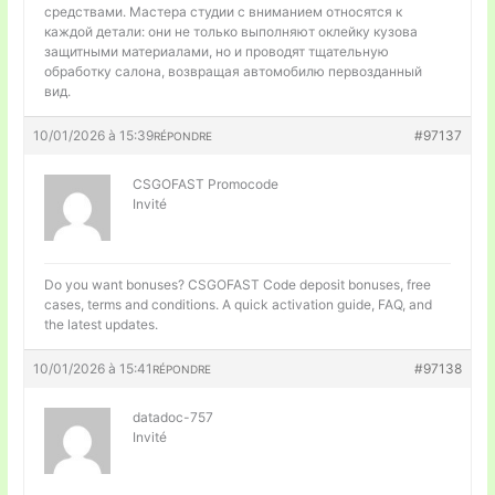
средствами. Мастера студии с вниманием относятся к
каждой детали: они не только выполняют оклейку кузова
защитными материалами, но и проводят тщательную
обработку салона, возвращая автомобилю первозданный
вид.
10/01/2026 à 15:39
#97137
RÉPONDRE
CSGOFAST Promocode
Invité
Do you want bonuses?
CSGOFAST Code deposit bonuses, free
cases, terms and conditions. A quick activation guide, FAQ, and
the latest updates.
10/01/2026 à 15:41
#97138
RÉPONDRE
datadoc-757
Invité