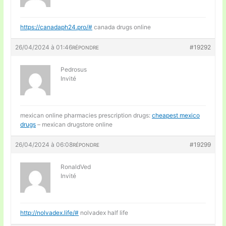
https://canadaph24.pro/#
canada drugs online
26/04/2024 à 01:46
#19292
RÉPONDRE
Pedrosus
Invité
mexican online pharmacies prescription drugs:
cheapest mexico
drugs
– mexican drugstore online
26/04/2024 à 06:08
#19299
RÉPONDRE
RonaldVed
Invité
http://nolvadex.life/#
nolvadex half life