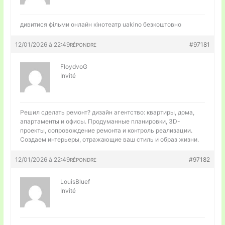
дивитися фільми
онлайн кінотеатр uakino безкоштовно
12/01/2026 à 22:49
#97181
RÉPONDRE
FloydvoG
Invité
Решил сделать ремонт?
дизайн агентство: квартиры, дома,
апартаменты и офисы. Продуманные планировки, 3D-
проекты, сопровождение ремонта и контроль реализации.
Создаем интерьеры, отражающие ваш стиль и образ жизни.
12/01/2026 à 22:49
#97182
RÉPONDRE
LouisBluef
Invité