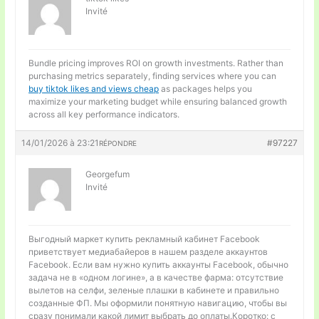
Invité
Bundle pricing improves ROI on growth investments. Rather than
purchasing metrics separately, finding services where you can
buy tiktok likes and views cheap
as packages helps you
maximize your marketing budget while ensuring balanced growth
across all key performance indicators.
14/01/2026 à 23:21
#97227
RÉPONDRE
Georgefum
Invité
Выгодный маркет
купить рекламный кабинет Facebook
приветствует медиабайеров в нашем разделе аккаунтов
Facebook. Если вам нужно купить аккаунты Facebook, обычно
задача не в «одном логине», а в качестве фарма: отсутствие
вылетов на селфи, зеленые плашки в кабинете и правильно
созданные ФП. Мы оформили понятную навигацию, чтобы вы
сразу понимали какой лимит выбрать до оплаты.Коротко: с