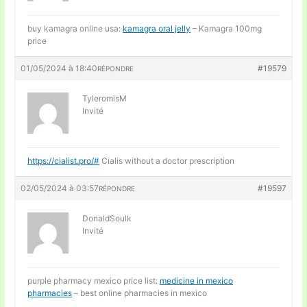
buy kamagra online usa:
kamagra oral jelly
– Kamagra 100mg
price
01/05/2024 à 18:40
#19579
RÉPONDRE
TyleromisM
Invité
https://cialist.pro/#
Cialis without a doctor prescription
02/05/2024 à 03:57
#19597
RÉPONDRE
DonaldSoulk
Invité
purple pharmacy mexico price list:
medicine in mexico
pharmacies
– best online pharmacies in mexico