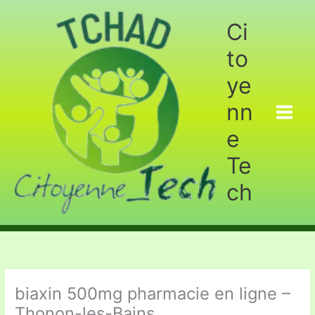
Aller
au
Ci
contenu
to
ye
nn
e
Te
ch
biaxin 500mg pharmacie en ligne –
Thonon-les-Bains.