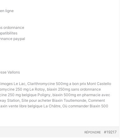
en ligne
ans ordonnance
patibilites
onnance paypal
sse Vallons
imoges Le Lac, Clarithromycine 500mg a bon prix Mont Castello
hromycine 250 mg Le Rotoy, biaxin 250mg sans ordonnance
ycine 250 mg belgique Poligny, biaxin 500mg en pharmacie avec
y Station, Site pour acheter Biaxin Toutlemonde, Comment
iaxin vente libre belgique La Châtre, Où commander Biaxin 500
#19217
RÉPONDRE