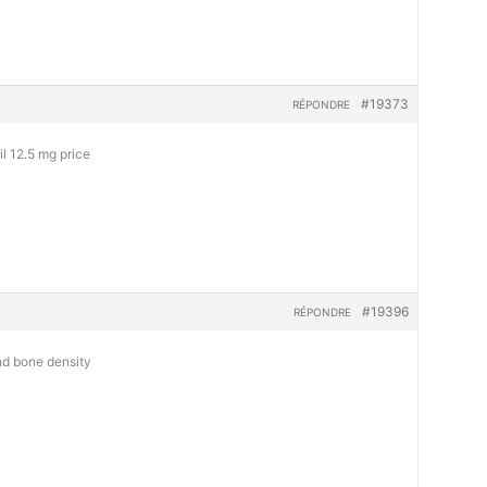
#19373
RÉPONDRE
il 12.5 mg price
#19396
RÉPONDRE
d bone density