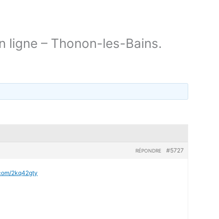
 ligne – Thonon-les-Bains.
#5727
RÉPONDRE
l.com/2kq42gty