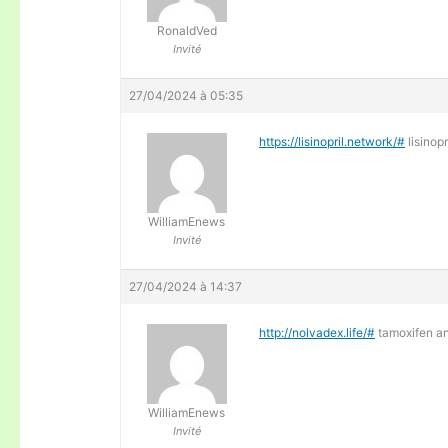
RonaldVed
Invité
27/04/2024 à 05:35
https://lisinopril.network/#
lisinopr
WilliamEnews
Invité
27/04/2024 à 14:37
http://nolvadex.life/#
tamoxifen an
WilliamEnews
Invité