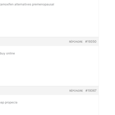
tamoxifen alternatives premenopausal
#19350
RÉPONDRE
 buy online
#19367
RÉPONDRE
eap propecia