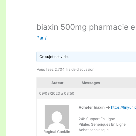
biaxin 500mg pharmacie en
Par
/
Ce sujet est vide.
Vous lisez 2,704 fils de discussion
Auteur
Messages
09/03/2023 à 03:50
Acheter biaxin —>
https://tinyur
24h Support En Ligne
Pilules Generiques En Ligne
Achat sans risque
Reginal Conklin