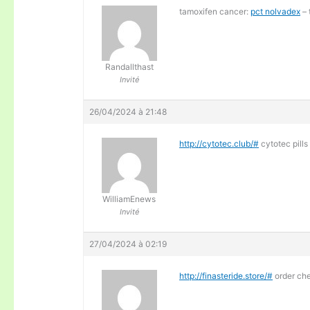
tamoxifen cancer:
pct nolvadex
– 
Randallthast
Invité
26/04/2024 à 21:48
http://cytotec.club/#
cytotec pills
WilliamEnews
Invité
27/04/2024 à 02:19
http://finasteride.store/#
order ch