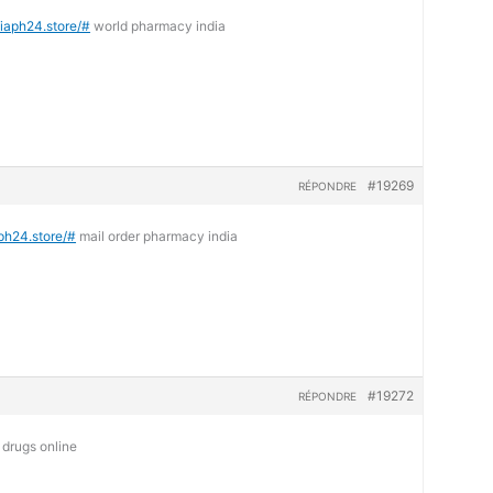
diaph24.store/#
world pharmacy india
#19269
RÉPONDRE
aph24.store/#
mail order pharmacy india
#19272
RÉPONDRE
drugs online