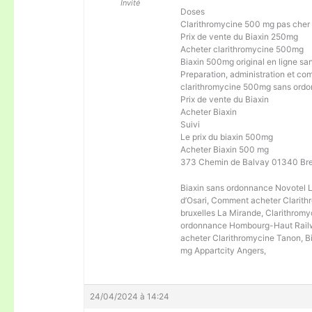
Invité
Doses
Clarithromycine 500 mg pas cher 
Prix de vente du Biaxin 250mg
Acheter clarithromycine 500mg
Biaxin 500mg original en ligne s
Preparation, administration et com
clarithromycine 500mg sans ord
Prix de vente du Biaxin
Acheter Biaxin
Suivi
Le prix du biaxin 500mg
Acheter Biaxin 500 mg
373 Chemin de Balvay 01340 Bre
Biaxin sans ordonnance Novotel L
d’Osari, Comment acheter Clarit
bruxelles La Mirande, Clarithrom
ordonnance Hombourg-Haut Railwa
acheter Clarithromycine Tanon, B
mg Appartcity Angers,
24/04/2024 à 14:24