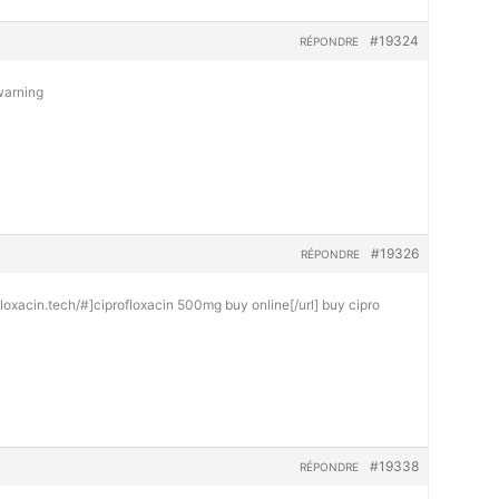
#19324
RÉPONDRE
warning
#19326
RÉPONDRE
ofloxacin.tech/#]ciprofloxacin 500mg buy online[/url] buy cipro
#19338
RÉPONDRE