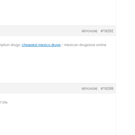
#19292
RÉPONDRE
iption drugs:
cheapest mexico drugs
– mexican drugstore online
#19299
RÉPONDRE
 life