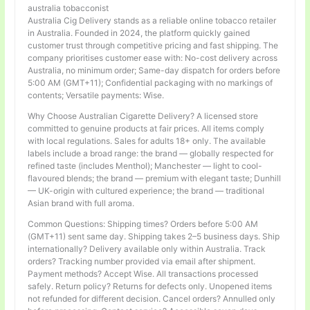
australia tobacconist
Australia Cig Delivery stands as a reliable online tobacco retailer
in Australia. Founded in 2024, the platform quickly gained
customer trust through competitive pricing and fast shipping. The
company prioritises customer ease with: No-cost delivery across
Australia, no minimum order; Same-day dispatch for orders before
5:00 AM (GMT+11); Confidential packaging with no markings of
contents; Versatile payments: Wise.
Why Choose Australian Cigarette Delivery? A licensed store
committed to genuine products at fair prices. All items comply
with local regulations. Sales for adults 18+ only. The available
labels include a broad range: the brand — globally respected for
refined taste (includes Menthol); Manchester — light to cool-
flavoured blends; the brand — premium with elegant taste; Dunhill
— UK-origin with cultured experience; the brand — traditional
Asian brand with full aroma.
Common Questions: Shipping times? Orders before 5:00 AM
(GMT+11) sent same day. Shipping takes 2–5 business days. Ship
internationally? Delivery available only within Australia. Track
orders? Tracking number provided via email after shipment.
Payment methods? Accept Wise. All transactions processed
safely. Return policy? Returns for defects only. Unopened items
not refunded for different decision. Cancel orders? Annulled only