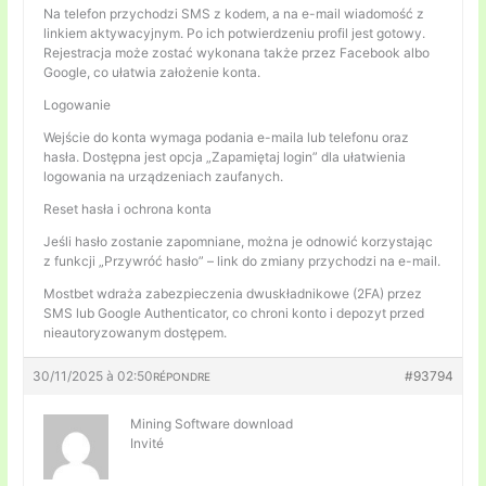
Na telefon przychodzi SMS z kodem, a na e-mail wiadomość z
linkiem aktywacyjnym. Po ich potwierdzeniu profil jest gotowy.
Rejestracja może zostać wykonana także przez Facebook albo
Google, co ułatwia założenie konta.
Logowanie
Wejście do konta wymaga podania e-maila lub telefonu oraz
hasła. Dostępna jest opcja „Zapamiętaj login” dla ułatwienia
logowania na urządzeniach zaufanych.
Reset hasła i ochrona konta
Jeśli hasło zostanie zapomniane, można je odnowić korzystając
z funkcji „Przywróć hasło” – link do zmiany przychodzi na e-mail.
Mostbet wdraża zabezpieczenia dwuskładnikowe (2FA) przez
SMS lub Google Authenticator, co chroni konto i depozyt przed
nieautoryzowanym dostępem.
30/11/2025 à 02:50
#93794
RÉPONDRE
Mining Software download
Invité