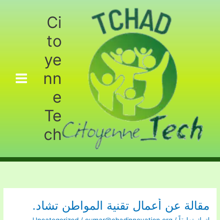
خطي
لى
Ci
لمحتوى
to
ye
nn
e
Te
ch
مقالة عن أعمال تقنية المواطن تشاد.
مقالة
عن
اترك تعليقاً
/
oumar@chadinnovation.org
/
Uncategorized