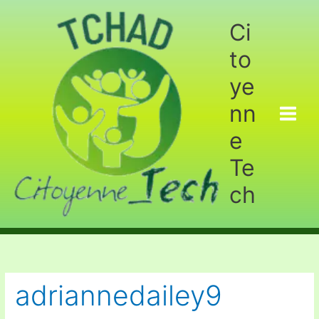
Aller
Rechercher :
au
Ci
contenu
to
ye
nn
e
Te
ch
adriannedailey9