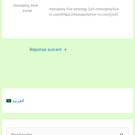
monopoly_twel
monopoly live strategy [url=monopolylive-
Invité
in.com]https://monopolylive-in.com/[/url]
Réponse suivant
→
العربية