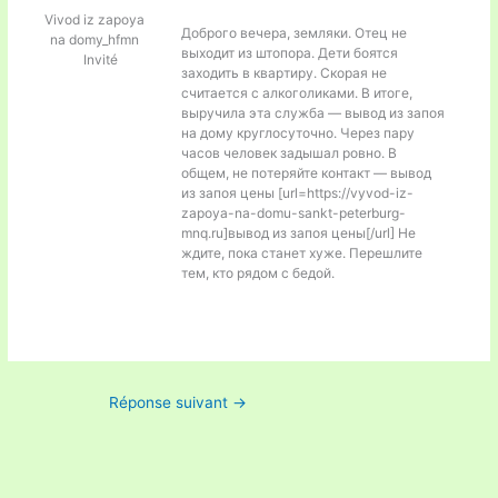
Vivod iz zapoya
Доброго вечера, земляки. Отец не
na domy_hfmn
выходит из штопора. Дети боятся
Invité
заходить в квартиру. Скорая не
считается с алкоголиками. В итоге,
выручила эта служба — вывод из запоя
на дому круглосуточно. Через пару
часов человек задышал ровно. В
общем, не потеряйте контакт — вывод
из запоя цены [url=https://vyvod-iz-
zapoya-na-domu-sankt-peterburg-
mnq.ru]вывод из запоя цены[/url] Не
ждите, пока станет хуже. Перешлите
тем, кто рядом с бедой.
Réponse suivant
→