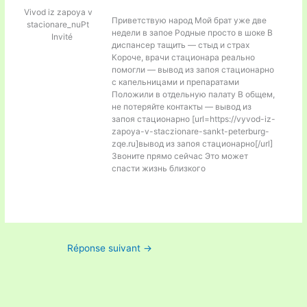
Vivod iz zapoya v
Приветствую народ Мой брат уже две
stacionare_nuPt
недели в запое Родные просто в шоке В
Invité
диспансер тащить — стыд и страх
Короче, врачи стационара реально
помогли — вывод из запоя стационарно
с капельницами и препаратами
Положили в отдельную палату В общем,
не потеряйте контакты — вывод из
запоя стационарно [url=https://vyvod-iz-
zapoya-v-staczionare-sankt-peterburg-
zqe.ru]вывод из запоя стационарно[/url]
Звоните прямо сейчас Это может
спасти жизнь близкого
Réponse suivant
→