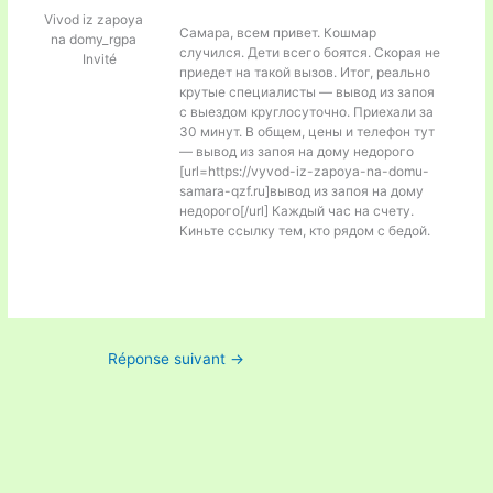
Vivod iz zapoya
Самара, всем привет. Кошмар
na domy_rgpa
случился. Дети всего боятся. Скорая не
Invité
приедет на такой вызов. Итог, реально
крутые специалисты — вывод из запоя
с выездом круглосуточно. Приехали за
30 минут. В общем, цены и телефон тут
— вывод из запоя на дому недорого
[url=https://vyvod-iz-zapoya-na-domu-
samara-qzf.ru]вывод из запоя на дому
недорого[/url] Каждый час на счету.
Киньте ссылку тем, кто рядом с бедой.
Réponse suivant
→