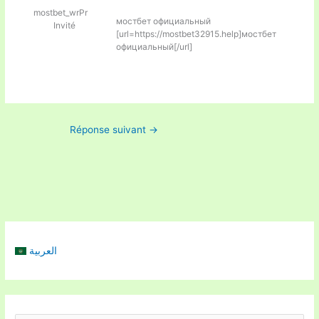
mostbet_wrPr
мостбет официальный
Invité
[url=https://mostbet32915.help]мостбет
официальный[/url]
Réponse suivant
→
العربية