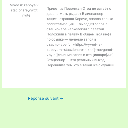
Vivod iz zapoya v
Привет из Поволжья Отец не встаёт с
stacionare_vwOt
дивана Мать рыдает В диспансер
Invité
тащить страшно Короче, спасла только
госпитализация — вывод из запоя в
стационаре наркологии с палатой
Положили в палату В общем, вся инфа
по ссылке — лечение запоя в
стационаре [url=https://vyvod-iz-
zapoya-v-staczionare-nizhnij-novgorod-
vby.ru]лечение запоя в стационаре[/url]
Стационар — это реальный выход
Перешлите тем кто в такой же ситуации
Réponse suivant
→