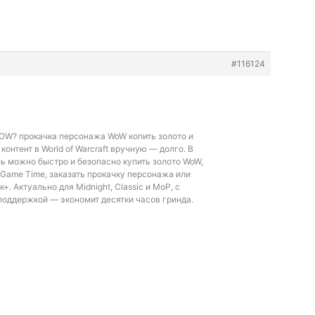
#116124
WOW?
прокачка персонажа WoW копить золото и
онтент в World of Warcraft вручную — долго. В
ь можно быстро и безопасно купить золото WoW,
Game Time, заказать прокачку персонажа или
+. Актуально для Midnight, Classic и MoP, с
поддержкой — экономит десятки часов гринда.