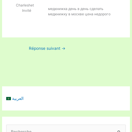
Charleshet
медкнижка день в день
сделать
Invité
медкнижку в москве цена недорого
Réponse suivant
→
العربية