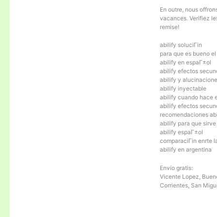
En outre, nous offron
vacances. Verifiez le
remise!
abilify soluciГіn
para que es bueno el 
abilify en espaГ±ol
abilify efectos secun
abilify y alucinacion
abilify inyectable
abilify cuando hace 
abilify efectos secun
recomendaciones abi
abilify para que sirve
abilify espaГ±ol
comparaciГіn enrte la
abilify en argentina
Envío gratis:
Vicente Lopez, Bueno
Corrientes, San Migu