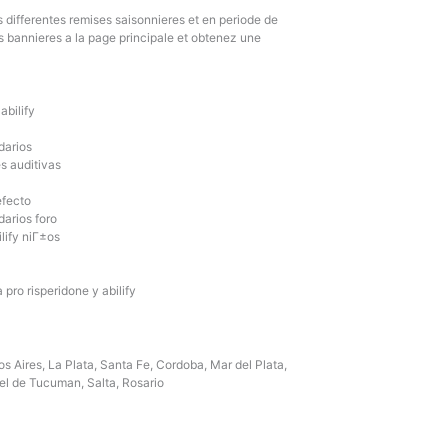
s differentes remises saisonnieres et en periode de
s bannieres a la page principale et obtenez une
abilify
darios
es auditivas
efecto
darios foro
lify niГ±os
 pro risperidone y abilify
s Aires, La Plata, Santa Fe, Cordoba, Mar del Plata,
el de Tucuman, Salta, Rosario