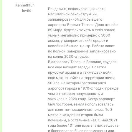
Kennethfuh
Рендеринг, показывающий часть
Invité
масштабной реконструкции,
запланированной для бывшего
аэропорта Берлин-Тегель. Дело ценой в
8$ млрд. будет включать в себя жилой
умный мегаполис примерно с 5000
домов, университетский городок и
новейший бизнес-центр. Работа кипит
по полной, завершение запланировано
на конец 2030-х годов.
В аэропорту Тегель в Берлине, трудяги
все еще находят заряды. Остатки
прусской армии и а также двух войн
еще можно найти на территории почти
500 га, на котором располагался
аэропорт города в 1970-х годах, прежде
чем он потерял популярность и
закрылся в 2020 году. Когда аэропорт
был построен, земля использовалась
для взлетно-посадочных полос. По 3
метра с каждой из сторон были
почищены, а остальные нет. С мая 2021
года более 10 тонн взрывчатых веществ
и боеприпасов были перемещены или