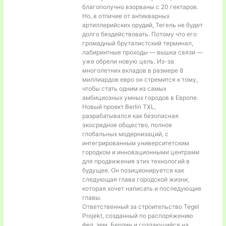
благополучно взорваны с 20 гектаров.
Но, в отличие от антикварных
артиллерийских орудий, Тегель не будет
долго бездействовать. Потому что его
громадный бруталистский терминал,
лабиринтные проходы — вышка связи —
уже обрели новую цель. Из-за
многолетних вкладов в размере 8
миллиардов евро он стремится к тому,
чтобы стать одним из самых
амбициозных умных городов в Европе.
Новый проект Berlin TXL,
разрабатывался как безопасная
экосредное общество, полное
глобальных модернизаций, с
интегрированным университетским
городком и инновационными центрами
для продвижения этих технологий в
будущее. Он позиционируется как
следующая глава городской жизни,
которая хочет написать и последующие
главы.
Ответственный за строительство Tegel
Projekt, созданный по распоряжению
фед. зем. Берлин и создающийся на