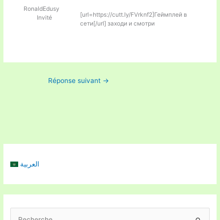
RonaldEdusy
[url=https://cutt.ly/FVrknf2]Геймплей в
Invité
сети[/url] заходи и смотри
Réponse suivant
→
العربية