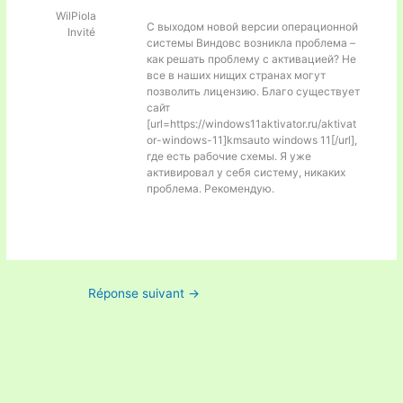
WilPiola
С выходом новой версии операционной
Invité
системы Виндовс возникла проблема –
как решать проблему с активацией? Не
все в наших нищих странах могут
позволить лицензию. Благо существует
сайт
[url=https://windows11aktivator.ru/aktivat
or-windows-11]kmsauto windows 11[/url],
где есть рабочие схемы. Я уже
активировал у себя систему, никаких
проблема. Рекомендую.
Réponse suivant
→