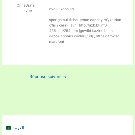
ChrisOrafe
очень хорошо
Invité
_________________
sportga pul tikish uchun qanday ro’yxatdan
o’tish kerak , [url=http://uzb.bkinf0-
456.site/254.html]gowild kazino hech
depozit bonus kodlari[/url] , https garovlar
marafoni
Réponse suivant
→
العربية