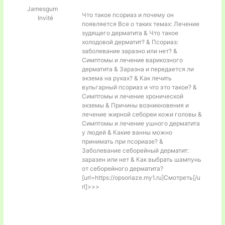
Jamesgum
Что такое псориаз и почему он
Invité
появляется Все о таких темах: Лечение
зудящего дерматита & Что такое
холодовой дерматит? & Псориаз:
заболевание заразно или нет? &
Симптомы и лечение варикозного
дерматита & Заразна и передается ли
экзема на руках? & Как лечить
вульгарный псориаз и что это такое? &
Симптомы и лечение хронической
экземы & Причины возникновения и
лечение жирной себореи кожи головы &
Симптомы и лечение ушного дерматита
у людей & Какие ванны можно
принимать при псориазе? &
Заболевание себорейный дерматит:
заразен или нет & Как выбрать шампунь
от себорейного дерматита?
[url=https://opsoriaze.my1.ru]Смотреть[/u
rl]>>>