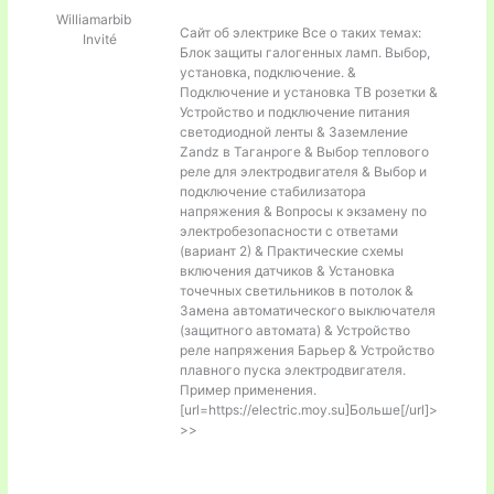
Williamarbib
Сайт об электрике Все о таких темах:
Invité
Блок защиты галогенных ламп. Выбор,
установка, подключение. &
Подключение и установка ТВ розетки &
Устройство и подключение питания
светодиодной ленты & Заземление
Zandz в Таганроге & Выбор теплового
реле для электродвигателя & Выбор и
подключение стабилизатора
напряжения & Вопросы к экзамену по
электробезопасности с ответами
(вариант 2) & Практические схемы
включения датчиков & Установка
точечных светильников в потолок &
Замена автоматического выключателя
(защитного автомата) & Устройство
реле напряжения Барьер & Устройство
плавного пуска электродвигателя.
Пример применения.
[url=https://electric.moy.su]Больше[/url]>
>>