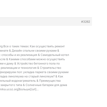
#3262
org Все о таких темах: Как осуществить ремонт
омнате & Дизайн спальни своими руками &
: способы и их реализация & Самодельный котел
асле & Какими способами можно осуществить
ки к дому & Устройство бетонного пола по
я реализации и технология & Строительство
Декорируем пол: укладка паркета своими руками
ладка линолеума на старый линолеум? & Как
тельный водонагреватель & Преимущества
закрытого типа & Солнечные батареи для дома
chnika.ucoz.org]Больше[/url]…