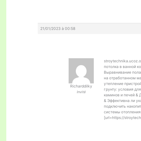
21/01/2023 à 00:58
stroytechnika.ucoz.
потолка в ванной к
Выравнивание пола
на отработанном м
утепление пристрой
Richarddilky
грунту: условия дл
Invité
каминов и печей & 
& Эффективна ли ук
подключить накопи
системы отопления 
[url=https://stroyte