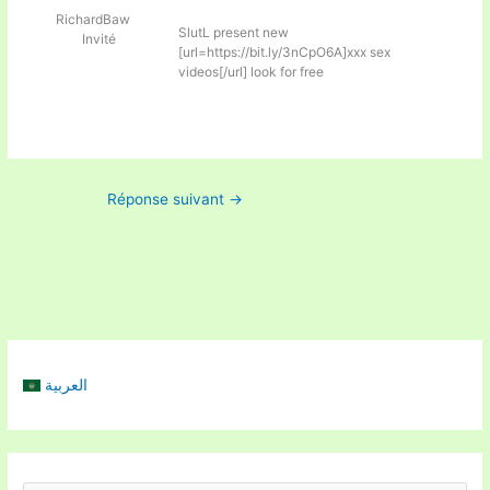
RichardBaw
SlutL present new
Invité
[url=https://bit.ly/3nCpO6A]xxx sex
videos[/url] look for free
Réponse suivant
→
العربية