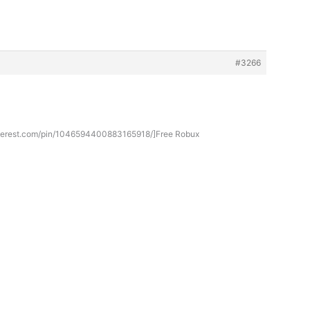
#3266
nterest.com/pin/1046594400883165918/]Free Robux