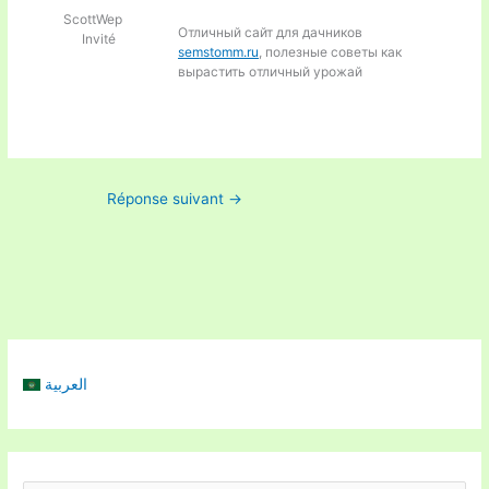
ScottWep
Отличный сайт для дачников
Invité
semstomm.ru
, полезные советы как
вырастить отличный урожай
Réponse suivant
→
العربية