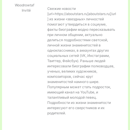
Woodrowtaf
Свежие новости
Invité
[url=https://aboutstars.ru]aboutstars.ru[/url
] из жизни «звездных» личностей
помогают утвердиться в социуме,
факты биографии модно пересказывать
при личном общении, актуально
делиться подробностями светской,
личной жизни знаменитостей в
одноклассниках, в аккаунтах других
социальных сетей (VK, Инстаграмм,
Твиттер, Фейсбук). Раньше людей
интересовали биографии полководцев,
ученых, великих художников,
композиторов, сейчас круг
знаменитостей намного шире.
Популярным может стать подросток,
имеющий канал на YouTube, и
талантливый молодой певец.
Подробности из жизни знаменитости
интересуют его сверстников и их
родителей.