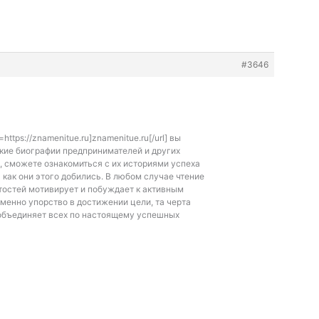
#3646
https://znamenitue.ru]znamenitue.ru[/url] вы
кие биографии предпринимателей и других
 сможете ознакомиться с их историями успеха
ь как они этого добились. В любом случае чтение
тостей мотивирует и побуждает к активным
именно упорство в достижении цели, та черта
 объединяет всех по настоящему успешных