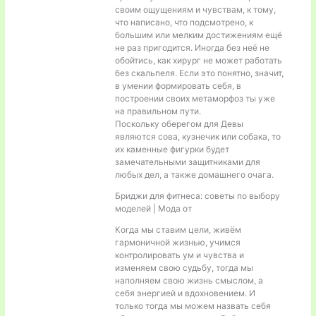
своим ощущениям и чувствам, к тому,
что написано, что подсмотрено, к
большим или мелким достижениям ещё
не раз пригодится. Иногда без неё не
обойтись, как хирург не может работать
без скальпеля. Если это понятно, значит,
в умении формировать себя, в
построении своих метаморфоз ты уже
на правильном пути.
Поскольку оберегом для Девы
являются сова, кузнечик или собака, то
их каменные фигурки будет
замечательными защитниками для
любых дел, а также домашнего очага.
Бриджи для фитнеса: советы по выбору
моделей | Мода от
Когда мы ставим цели, живём
гармоничной жизнью, учимся
контролировать ум и чувства и
изменяем свою судьбу, тогда мы
наполняем свою жизнь смыслом, а
себя энергией и вдохновением. И
только тогда мы можем назвать себя