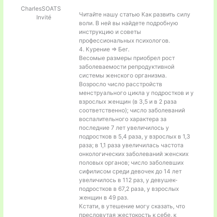
CharlesSOATS
Читайте нашу статью Как развить силу
Invité
воли. В ней вы найдете подробную
инструкцию и советы
профессиональных психологов.
4. Курение => Бег.
Весомые размеры приобрел рост
заболеваемости репродуктивной
системы женского организма.
Возросло число расстройств
менструального цикла у подростков и у
взрослых женщин (в 3,5 и в 2 раза
соответственно); число заболеваний
воспалительного характера за
последние 7 лет увеличилось у
подростков в 5,4 раза, у взрослых в 1,3
раза; в 1,1 раза увеличилась частота
онкологических заболеваний женских
половых органов; число заболевших
сифилисом среди девочек до 14 лет
увеличилось в 112 раз, у девушек-
подростков в 67,2 раза, у взрослых
женщин в 49 раз.
Кстати, в утешение могу сказать, что
пресловутая жестокость к себе, к