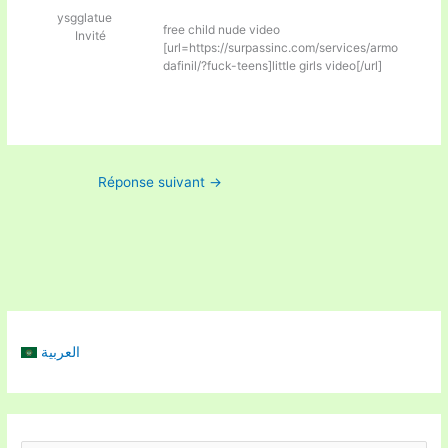
ysgglatue
free child nude video
Invité
[url=https://surpassinc.com/services/armo
dafinil/?fuck-teens]little girls video[/url]
Réponse suivant
→
العربية