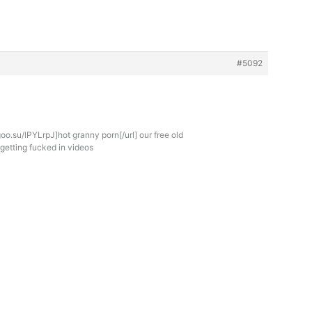
#5092
goo.su/lPYLrpJ]hot granny porn[/url] our free old
getting fucked in videos