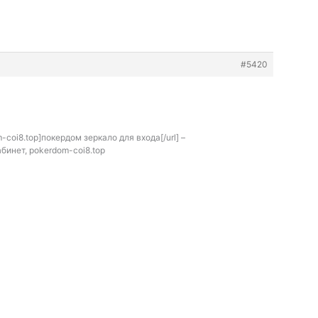
#5420
m-coi8.top]покердом зеркало для входа[/url] –
бинет, pokerdom-coi8.top