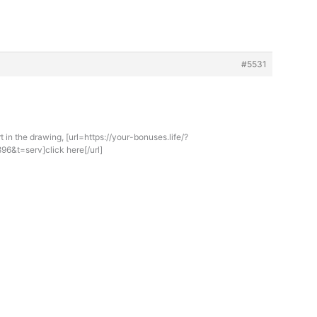
#5531
t in the drawing, [url=https://your-bonuses.life/?
&t=serv]click here[/url]