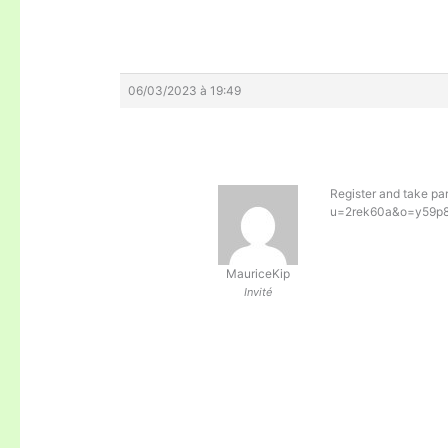
06/03/2023 à 19:49
Register and take par
u=2rek60a&o=y59p896
MauriceKip
Invité