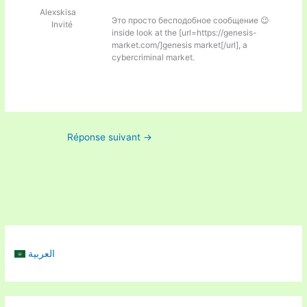
Alexskisa
Это просто бесподобное сообщение 😉
Invité
inside look at the [url=https://genesis-
market.com/]genesis market[/url], a
cybercriminal market.
Réponse suivant
→
العربية