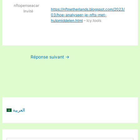
nftopenseacar
https://nftnetherlands.blogspot.com/2023/
Invité
03/hoe-analyseer-je-nfts-met-
hulpmiddelen.html
– Icy.tools
Réponse suivant
→
العربية