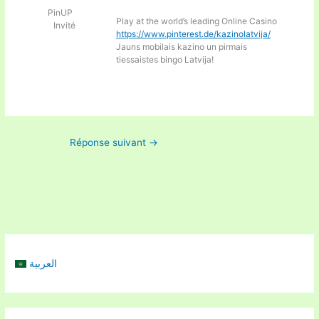
PinUP
Play at the world’s leading Online Casino
Invité
https://www.pinterest.de/kazinolatvija/
Jauns mobilais kazino un pirmais
tiessaistes bingo Latvija!
Réponse suivant
→
العربية