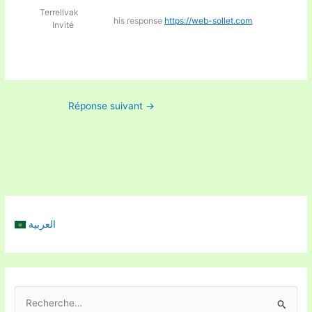
Terrellvak
his response
https://web-sollet.com
Invité
Réponse suivant
→
العربية
R