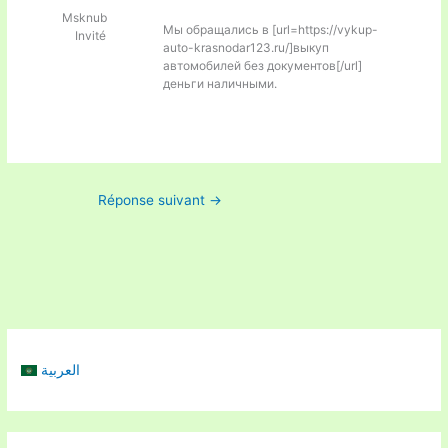
Msknub
Мы обращались в [url=https://vykup-
Invité
auto-krasnodar123.ru/]выкуп
автомобилей без документов[/url]
деньги наличными.
Réponse suivant
→
العربية