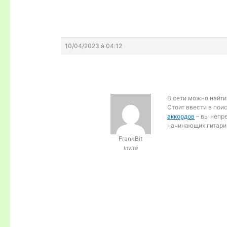
10/04/2023 à 04:12
В сети можно найти
Стоит ввести в пои
аккордов
– вы непр
начинающих гитари
FrankBit
Invité