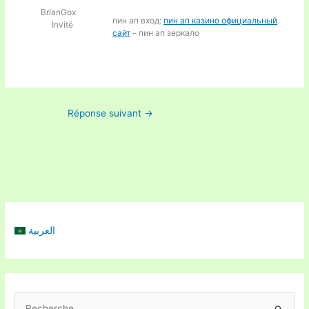
BrianGox
пин ап вход:
пин ап казино официальный
Invité
сайт
– пин ап зеркало
Réponse suivant
→
العربية