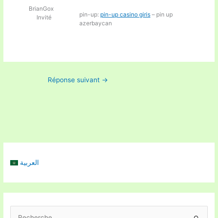
BrianGox
pin-up:
pin-up casino giris
– pin up
Invité
azerbaycan
Réponse suivant
→
العربية