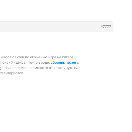
#7777
 масса сайтов по обучению игре на гитаре.
 поиск Яндекса что-то вроде:
сборник песен с
е
– вы непременно сможете отыскать нужный
х гитаристов.