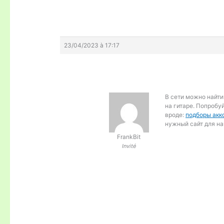
23/04/2023 à 17:17
В сети можно найт
на гитаре. Попробу
вроде:
подборы акк
нужный сайт для н
FrankBit
Invité