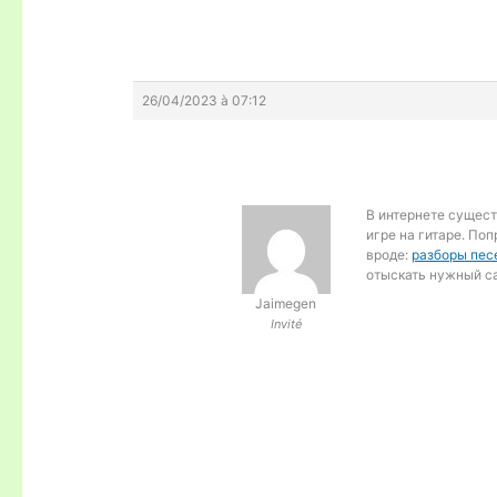
26/04/2023 à 07:12
В интернете сущес
игре на гитаре. Поп
вроде:
разборы пес
отыскать нужный са
Jaimegen
Invité